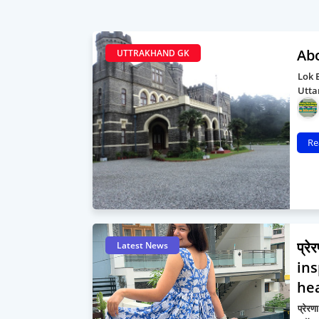
Ab
UTTRAKHAND GK
Lok 
Utta
Re
प्रे
Latest News
ins
hea
प्रेरण