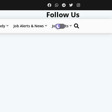
Follow Us
udy
Job Alerts & News
Job Alerts