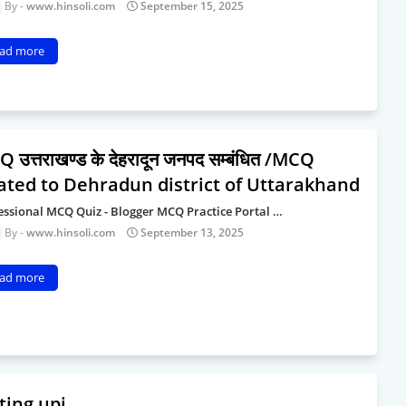
www.hinsoli.com
September 15, 2025
ad more
 उत्तराखण्ड के देहरादून जनपद सम्बंधित /MCQ
ated to Dehradun district of Uttarakhand
essional MCQ Quiz - Blogger MCQ Practice Portal …
www.hinsoli.com
September 13, 2025
ad more
ting upi