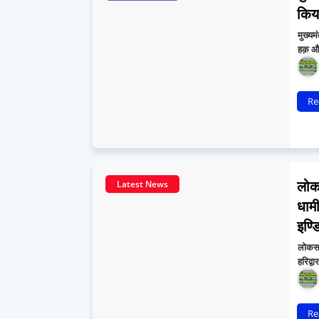
किया
मुख्यम
हक़ और
Re
लोकस
Latest News
धामी
इण्
लोकसभा
हरिद्व
Re