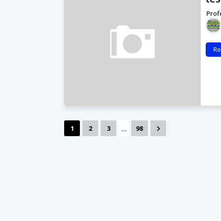
Prof
Re
...
1
2
3
98