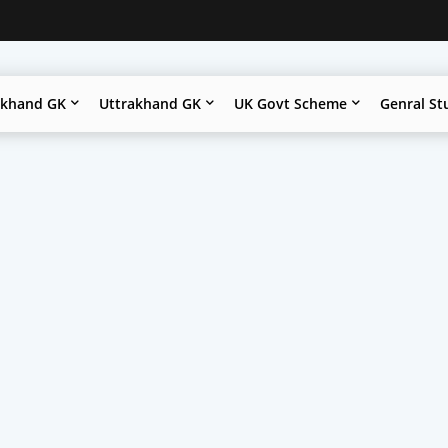
akhand GK
Uttrakhand GK
UK Govt Scheme
Genral St