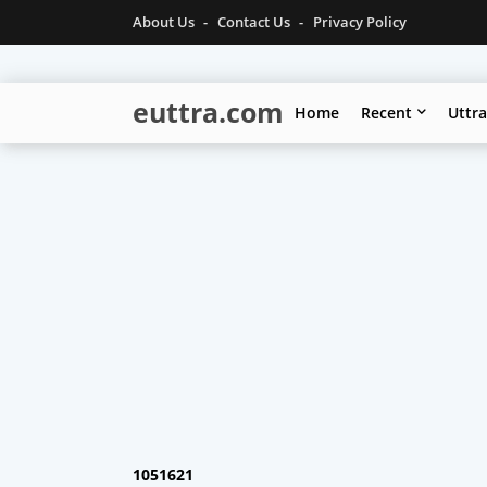
About Us
Contact Us
Privacy Policy
euttra.com
Home
Recent
Uttr
1
0
5
1
6
2
1