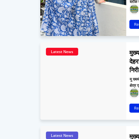
ब्लॉक 
Re
मुख्
Latest News
देहर
निर
मु ख्य
क्षेत्
Re
मुख्
Latest News