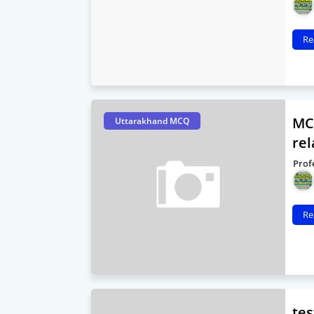
Re
MCQ
Uttarakhand MCQ
rel
Prof
Re
tes