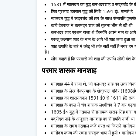
1581 में ग्वालदम का युद्ध बलभद्रशाह व रूद्रचंद के 
शिव प्रसाद डबराल युद्ध की तिथि 1591 ई0 मानते है
ग्वालदम युद्ध में रूद्रचंद की हार के साथ सेनापति पुरूषोत
कवि देवराज ने बलभद्र शाह की तुलना भीम से की थी
बलभद्र शाह प्रथम राजा थे जिन्होंने अपने नाम के आ
परन्तु कल्याण शाह के नाम के आगे भी शाह लगा हुआ था
शाह उपाधि के बारे में कोई भी तर्क सही नहीं है मगर 
है।
लोग कहते हैं कि परमारों को शाह की उपाधि लोदी वंश 
परमार शासक मानशाह
मानशाह 44 वें राजा थे, जो बलभद्र शाह का उतराधिक
मानशाह के लेख देवप्रयाग के क्षेत्रपाल मंदिर (1608
मानशाह का शासनकाल 1591 ई0 से 1611 ई0 तक
मानशाह के काल में चंद शासक लक्ष्मीचंद ने 7 बार गढ
1605 ई० युद्ध में गढ़वाल सेनानायक खतड़ सिह मारा गय
बद्रीदत पांडे के अनुसार मानशाह का सेनापति नन्दी था
मानशाह के समय गढ़वाल कवि भरत था जिसने मानोदय 
मानोदय काव्य की रचना संस्कृत भाषा में हुयी • मानोदय