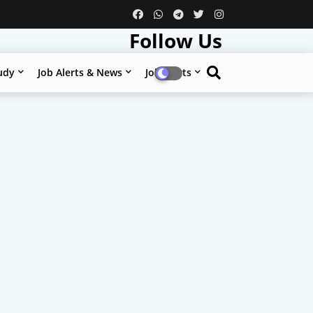
Follow Us
udy
Job Alerts & News
Job Alerts