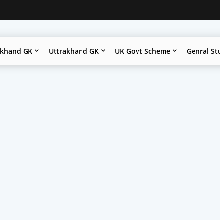
akhand GK
Uttrakhand GK
UK Govt Scheme
Genral St