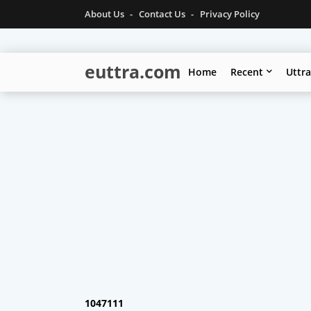
About Us
Contact Us
Privacy Policy
euttra.com
Home
Recent
Uttr
1
0
4
7
1
1
1