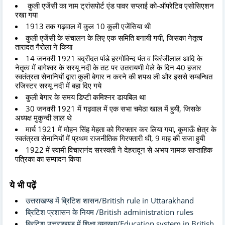
कुली एजेंसी का नाम ट्रांसपोर्ट एंड पावर सप्लाई को-ऑपरेटिव एसोसिएशन
रखा गया
1913 तक गढ़वाल में कुल 10 कुली एजेंसिया थी
कुली एजेंसी के संचालन के लिए एक समिति बनायी गयी, जिसका नेतृत्व
तारादत गैरोला ने किया
14 जनवरी 1921 बद्रीदत पांडे हरगोविन्द पंत व चिरंजीलाल आदि के
नेतृत्व में बागेश्वर के सरयू नदी के तट पर उतरायणी मेले के दिन 40 हजार
स्वतंत्रता सेनानियों द्वारा कुली बेगार न करने की शपथ ली और इससे सम्बन्धित
रजिस्टर सरयू नदी में बहा दिए गये
कुली बेगार के समय डिप्टी कमिश्नर डायबिल था
30 जनवरी 1921 में गढ़वाल में एक सभा चमेठा खाल में हुयी, जिसके
अध्यक्ष मुकुन्दी लाल थे
मार्च 1921 में मोहन सिंह मेहता को गिरफ्तार कर लिया गया, कुमाऊँ क्षेत्र के
स्वतंत्रता सेनानियों में प्रथम राजनीतिक गिरफ्तारी थी, 9 माह की सजा हुयी
1922 में स्वामी विचारानंद सरस्वती ने देहरादून से अभय नामक साप्ताहिक
पत्रिका का सम्पादन किया
ये भी पढ़ें
उत्तराखण्ड में ब्रिटिश शासन/British rule in Uttarakhand
ब्रिटिश प्रशासन के नियम /British administration rules
ब्रिटिश उत्तराखण्ड में शिक्षा व्यवस्था/Education system in British